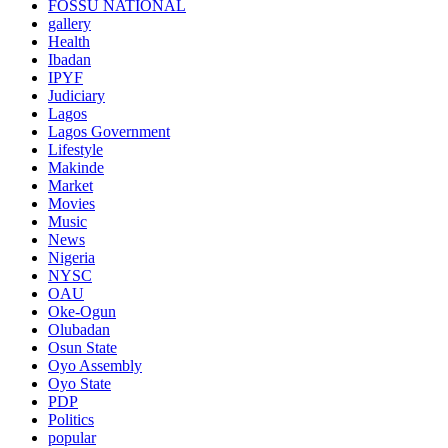
FOSSU NATIONAL
gallery
Health
Ibadan
IPYF
Judiciary
Lagos
Lagos Government
Lifestyle
Makinde
Market
Movies
Music
News
Nigeria
NYSC
OAU
Oke-Ogun
Olubadan
Osun State
Oyo Assembly
Oyo State
PDP
Politics
popular