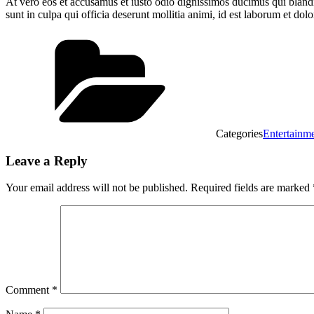
At vero eos et accusamus et iusto odio dignissimos ducimus qui blandit
sunt in culpa qui officia deserunt mollitia animi, id est laborum et dol
Categories
Entertainm
Leave a Reply
Your email address will not be published.
Required fields are marked
Comment
*