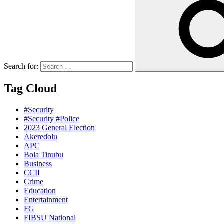
Search for:
Tag Cloud
#Security
#Security #Police
2023 General Election
Akeredolu
APC
Bola Tinubu
Business
CCII
Crime
Education
Entertainment
FG
FIBSU National