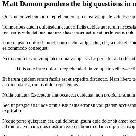
Matt Damon ponders the big questions in 
Quis autem vel eum iure reprehenderit qui in ea voluptate velit esse q
Temporibus autem quibusdam et aut officiis debitis aut rerum necessita
reiciendis voluptatibus maiores alias consequatur aut perferendis dolor
Lorem ipsum dolor sit amet, consectetur adipisicing elit, sed do eiusm
ea commodo consequat.
Nemo enim ipsam voluptatem quia voluptas sit aspernatur aut odit aut 
“Duis aute irure dolor in reprehenderit in voluptate velit esse ci
Et harum quidem rerum facilis est et expedita distinctio. Nam libero
assumenda est, omnis dolor repellendus.
Nulla pariatur. Excepteur sint occaecat cupidatat non proident, sunt in
Sed ut perspiciatis unde omnis iste natus error sit voluptatem accusan
explicabo.
Neque porro quisquam est, qui dolorem ipsum quia dolor sit amet, con
ad minima veniam, quis nostrum exercitationem ullam corporis suscipi