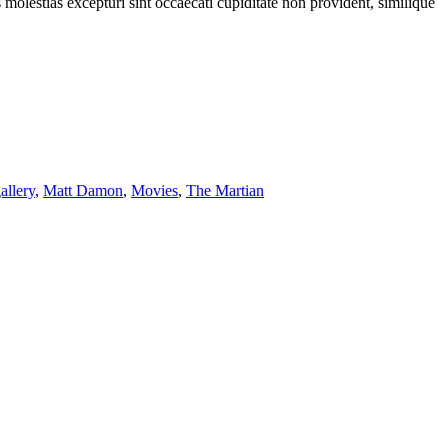
molestias excepturi sint occaecati cupiditate non provident, similique
allery
,
Matt Damon
,
Movies
,
The Martian