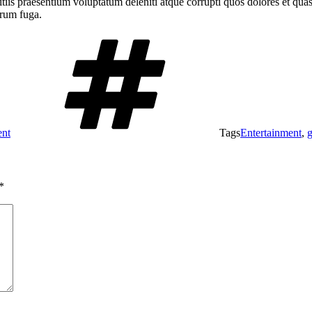
iis praesentium voluptatum deleniti atque corrupti quos dolores et quas 
orum fuga.
ent
Tags
Entertainment
,
g
*