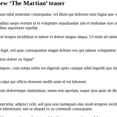
new ‘The Martian’ teaser
uam nihil molestiae consequatur, vel illum qui dolorem eum fugiat quo vo
tibus saepe eveniet ut et voluptates repudiandae sint et molestiae non r
ibus asperiores repellat.
od tempor incididunt ut labore et dolore magna aliqua. Ut enim ad minim
fugit, sed quia consequuntur magni dolores eos qui ratione voluptatem 
llum dolore eu fugiat”
 tempore, cum soluta nobis est eligendi optio cumque nihil impedit quo
 culpa qui officia deserunt mollit anim id est laborum.
tium doloremque laudantium, totam rem aperiam, eaque ipsa quae ab illo in
sectetur, adipisci velit, sed quia non numquam eius modi tempora inci
t laboriosam, nisi ut aliquid ex ea commodi consequatur.