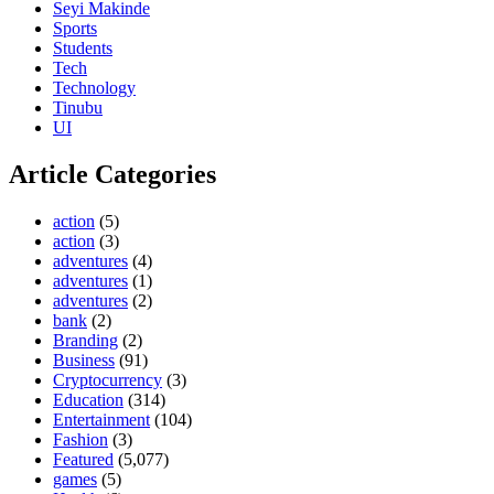
Seyi Makinde
Sports
Students
Tech
Technology
Tinubu
UI
Article Categories
action
(5)
action
(3)
adventures
(4)
adventures
(1)
adventures
(2)
bank
(2)
Branding
(2)
Business
(91)
Cryptocurrency
(3)
Education
(314)
Entertainment
(104)
Fashion
(3)
Featured
(5,077)
games
(5)